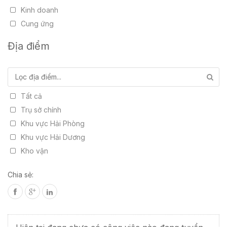
Kinh doanh
Cung ứng
Công nghệ thông tin
Địa điểm
Kho vận
Thực tập sinh
Tất cả
Trụ sở chính
Khu vực Hải Phòng
Khu vực Hải Dương
Kho vận
Chia sẻ: