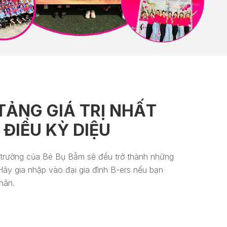
TẢNG GIÁ TRỊ NHẤT
ĐIỀU KỲ DIỆU
ôi trường của Bé Bụ Bẫm sẽ đều trở thành những
 Hãy gia nhập vào đại gia đình B-ers nếu bạn
hân.