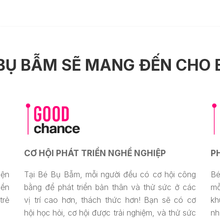
 BỤ BẪM SẼ MANG ĐẾN CHO 
CƠ HỘI PHÁT TRIỂN NGHỀ NGHIỆP
P
iện
Tại Bé Bụ Bẫm, mỗi người đều có cơ hội công
Bé
yền
bằng để phát triển bản thân và thử sức ở các
mỗ
trẻ
vị trí cao hơn, thách thức hơn! Bạn sẽ có cơ
kh
hội học hỏi, cơ hội được trải nghiệm, và thử sức
nh