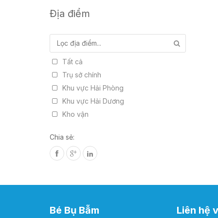
Công nghệ thông tin
Địa điểm
Kho vận
Thực tập sinh
Tất cả
Trụ sở chính
Khu vực Hải Phòng
Khu vực Hải Dương
Kho vận
Chia sẻ:
Bé Bụ Bẫm
Liên hệ 